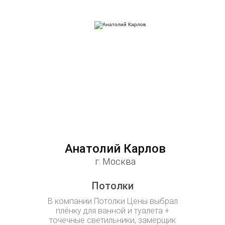
Анатолий Карлов
Юл
г. Москва
Потолки
Уже 2 
В компании Потолки Цены выбрал
Натяжные 
плёнку для ванной и туалета +
всех комна
точечные светильники, замерщик
у дочк