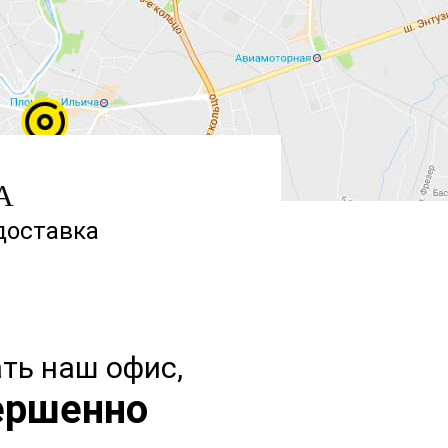
А
доставка
ть наш офис,
ершенно