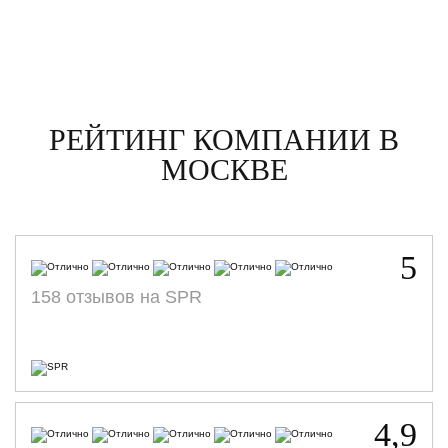
рассчи
Благод
ответст
РЕЙТИНГ КОМПАНИИ В
МОСКВЕ
5
158 отзывов на SPR
4,9