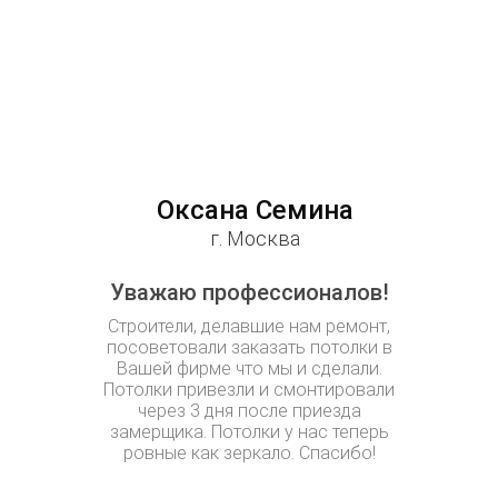
Оксана Семина
Корн
г. Москва
Уважаю профессионалов!
Ж
Строители, делавшие нам ремонт,
Жена убед
посоветовали заказать потолки в
выравни
Вашей фирме что мы и сделали.
сд
Потолки привезли и смонтировали
Проко
через 3 дня после приезда
менедже
замерщика. Потолки у нас теперь
узнали как
ровные как зеркало. Спасибо!
специалис
красиво!
немал