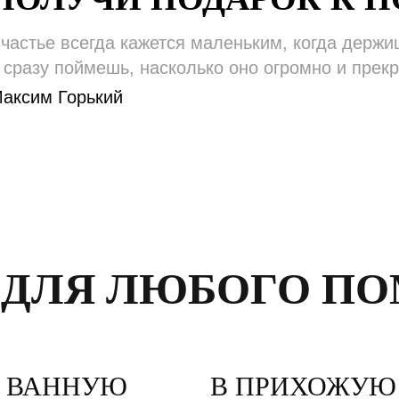
частье всегда кажется маленьким, когда держишь
 сразу поймешь, насколько оно огромно и прекр
аксим Горький
 ДЛЯ ЛЮБОГО П
 ВАННУЮ
В ПРИХОЖУЮ