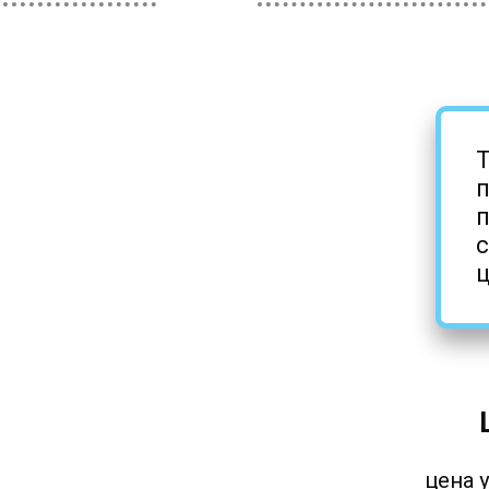
Т
п
с
ц
цена у