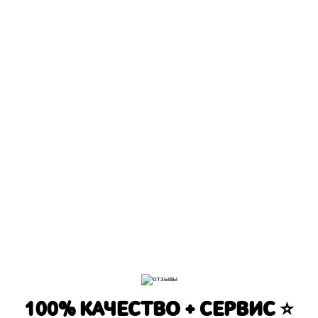
Авиамоторная
Авто
100% КАЧЕСТВО + СЕРВИС ⭐️