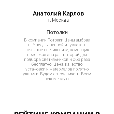
Анатолий Карлов
Свет
г. Москва
Потолки
По
В компании Потолки Цены выбрал
Спасибо 
плёнку для ванной и туалета +
Потол
точечные светильники, замерщик
руководит
приезжал два раза, второй для
перепутали
подбора светильников и оба раза
замерщ
бесплатно! Цена, качество
придётся 
установки и материалов приятно
не того 
удивили. Будем сотрудничать. Всем
Алексей, п
рекомендую.
течении дв
поставили 
мы и хот
Потолки 