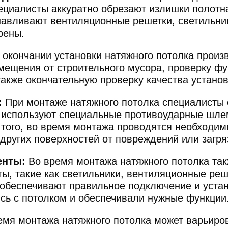
ециалисты аккуратно обрезают излишки полотна
навливают вентиляционные решетки, светильник
рены.
окончании установки натяжного потолка произ
омещения от строительного мусора, проверку ф
 также окончательную проверку качества установ
:
При монтаже натяжного потолка специалисты
 используют специальные противоударные шлем
 того, во время монтажа проводятся необходи
других поверхностей от повреждений или загря
енты:
Во время монтажа натяжного потолка та
ы, такие как светильники, вентиляционные ре
обеспечивают правильное подключение и устан
сь с потолком и обеспечивали нужные функции
мя монтажа натяжного потолка может варьиров