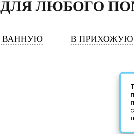
 ДЛЯ ЛЮБОГО П
 ВАННУЮ
В ПРИХОЖУЮ
Т
п
с
ц