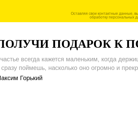
Оставляя свои контактные данные, в
обработку персональных д
ПОЛУЧИ ПОДАРОК К 
частье всегда кажется маленьким, когда держишь
 сразу поймешь, насколько оно огромно и прекр
аксим Горький