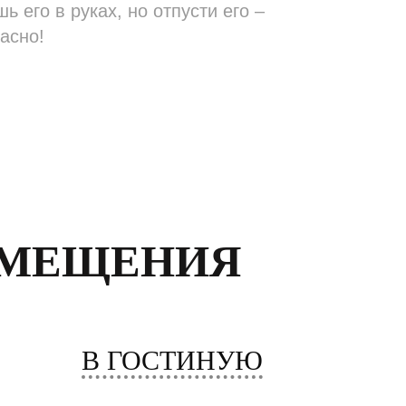
 его в руках, но отпусти его –
асно!
ОМЕЩЕНИЯ
В ГОСТИНУЮ