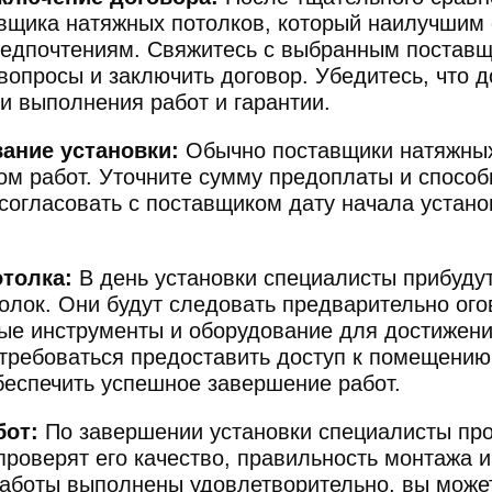
вщика натяжных потолков, который наилучшим 
едпочтениям. Свяжитесь с выбранным поставщ
вопросы и заключить договор. Убедитесь, что д
ки выполнения работ и гарантии.
ание установки:
Обычно поставщики натяжных
ом работ. Уточните сумму предоплаты и способ
огласовать с поставщиком дату начала устано
отолка:
В день установки специалисты прибуду
олок. Они будут следовать предварительно ог
ые инструменты и оборудование для достижени
требоваться предоставить доступ к помещению 
беспечить успешное завершение работ.
бот:
По завершении установки специалисты про
проверят его качество, правильность монтажа 
работы выполнены удовлетворительно, вы может