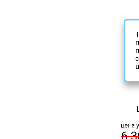
Т
п
с
ц
цена у
6 