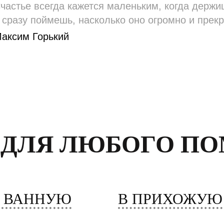
частье всегда кажется маленьким, когда держишь
 сразу поймешь, насколько оно огромно и прекр
аксим Горький
 ДЛЯ ЛЮБОГО П
 ВАННУЮ
В ПРИХОЖУЮ