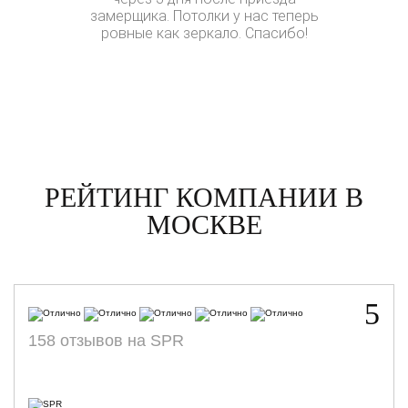
замерщика. Потолки у нас теперь
комнате 
ровные как зеркало. Спасибо!
звёздно
Получил
Звездочки 
они еще и 
счастлива
РЕЙТИНГ КОМПАНИИ В
МОСКВЕ
5
158 отзывов на SPR