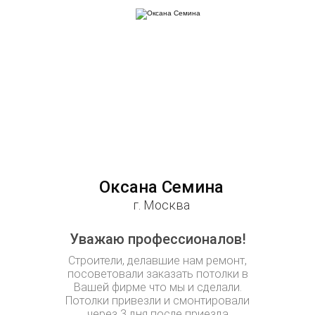
Оксана Семина
Юл
г. Москва
Уважаю профессионалов!
Уже 2 
Строители, делавшие нам ремонт,
Натяжные 
посоветовали заказать потолки в
всех комна
Вашей фирме что мы и сделали.
у дочк
Потолки привезли и смонтировали
звёздам
через 3 дня после приезда
любила. М