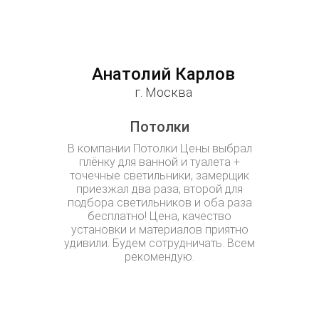
Анатолий Карлов
Свет
г. Москва
Потолки
По
В компании Потолки Цены выбрал
Спасибо 
плёнку для ванной и туалета +
Потол
точечные светильники, замерщик
руководит
приезжал два раза, второй для
перепутали
подбора светильников и оба раза
замерщ
бесплатно! Цена, качество
придётся 
установки и материалов приятно
не того 
удивили. Будем сотрудничать. Всем
Алексей, п
рекомендую.
течении дв
поставили 
мы и хот
Потолки 