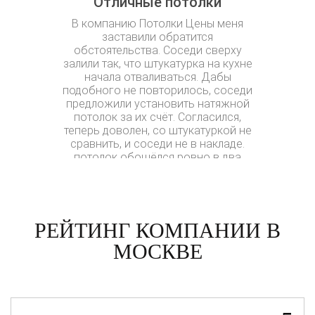
Отличные потолки
Бол
В компанию Потолки Цены меня
Потолки Це
заставили обратится
В двух фир
обстоятельства. Соседи сверху
натяжного 
залили так, что штукатурка на кухне
Но кроме 
начала отваливаться. Дабы
электро
подобного не повторилось, соседи
добились
предложили установить натяжной
одной из
потолок за их счёт. Согласился,
которой м
теперь доволен, со штукатуркой не
дал телефо
сравнить, и соседи не в накладе.
там раньш
потолок обошёлся ровно в два
туда и чер
раза дешевле чем платили за свой.
РЕЙТИНГ КОМПАНИИ В
МОСКВЕ