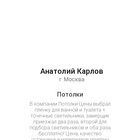
Анатолий Карлов
Ок
г. Москва
Потолки
Уважаю
В компании Потолки Цены выбрал
Строители
плёнку для ванной и туалета +
посоветов
точечные светильники, замерщик
Вашей фи
приезжал два раза, второй для
Потолки пр
подбора светильников и оба раза
через 
бесплатно! Цена, качество
замерщика
установки и материалов приятно
ровные к